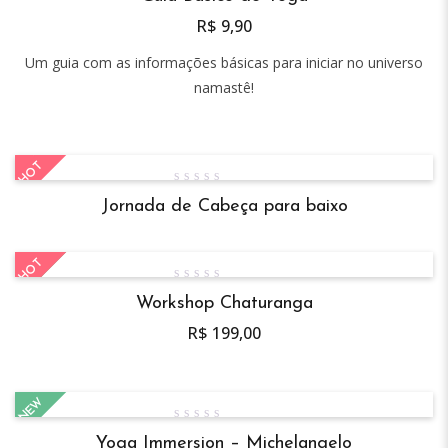
out
of
R$
9,90
5
Um guia com as informações básicas para iniciar no universo
namastê!
HOT
0
Jornada de Cabeça para baixo
out
of
5
NEW
HOT
0
Workshop Chaturanga
out
of
R$
199,00
5
NEW
0
Yoga Immersion – Michelangelo
out