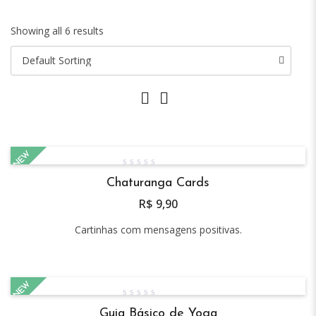
Showing all 6 results
NEW
0
Chaturanga Cards
out
of
R$
9,90
5
Cartinhas com mensagens positivas.
NEW
0
Guia Básico de Yoga