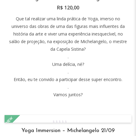
of
R$
120,00
5
Que tal realizar uma linda prática de Yoga, imerso no
universo das obras de uma das figuras mais influentes da
história da arte e viver uma experiência inesquecível, no
salão de projeção, na exposição de Michelangelo, o mestre
da Capela Sistina?
.
Uma delícia, né?
.
Então, eu te convido a participar desse super encontro.
.
Vamos juntos?
NEW
0
Yoga Immersion – Michelangelo 21/09
out