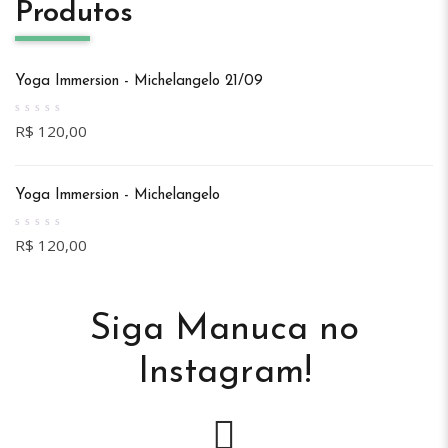
Produtos
Yoga Immersion - Michelangelo 21/09
0
R$
120,00
out
of
5
Yoga Immersion - Michelangelo
0
R$
120,00
out
of
5
Siga Manuca no
Instagram!